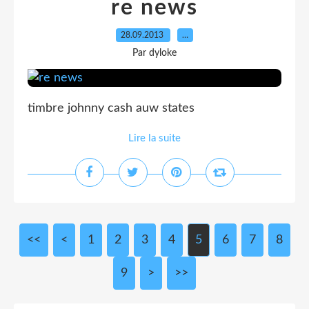
re news
28.09.2013
…
Par dyloke
timbre johnny cash auw states
Lire la suite
<<
<
1
2
3
4
5
6
7
8
9
>
>>