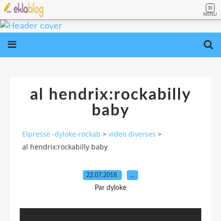
MENU
al hendrix:rockabilly
baby
Elpresse -dyloke-rockab
>
video diverses
>
al hendrix:rockabilly baby
22.07.2018
…
Par dyloke