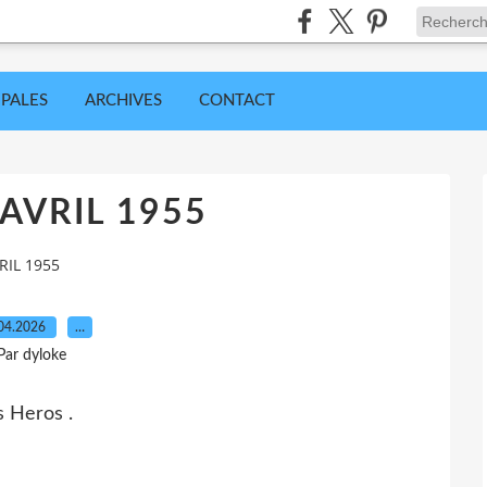
IPALES
ARCHIVES
CONTACT
 AVRIL 1955
RIL 1955
04.2026
…
Par dyloke
 Heros .