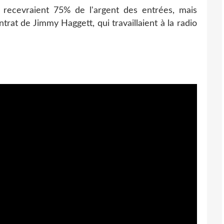
 DJ recevraient 75% de l'argent des entrées, mais
ntrat de Jimmy Haggett, qui travaillaient à la radio