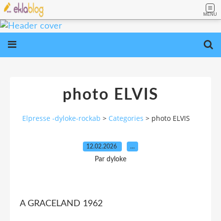
MENU
photo ELVIS
Elpresse -dyloke-rockab
>
Categories
>
photo ELVIS
12.02.2026
…
Par dyloke
A GRACELAND 1962