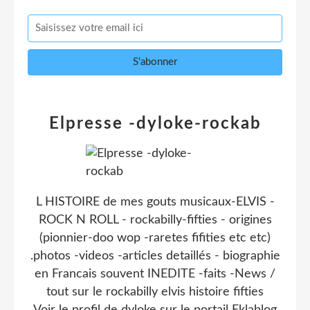
Elpresse -dyloke-rockab
L HISTOIRE de mes gouts musicaux-ELVIS -
ROCK N ROLL - rockabilly-fifties - origines
(pionnier-doo wop -raretes fifities etc etc)
.photos -videos -articles detaillés - biographie
en Francais souvent INEDITE -faits -News /
tout sur le rockabilly elvis histoire fifties
Voir le profil de
dyloke
sur le portail Eklablog