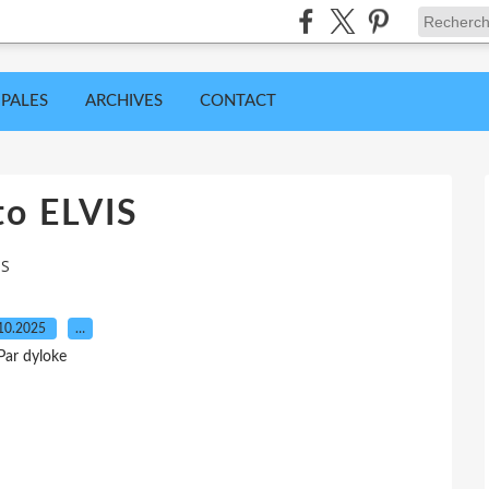
IPALES
ARCHIVES
CONTACT
to ELVIS
IS
10.2025
…
Par dyloke