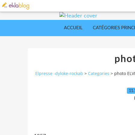
ACCUEIL
CATÉGORIES PRINC
pho
Elpresse -dyloke-rockab
>
Categories
>
photo ELV
11.