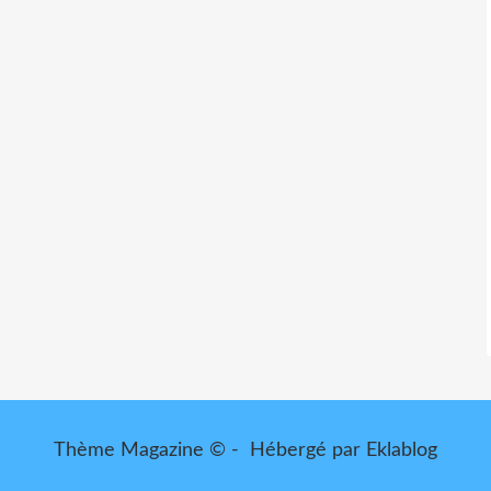
Thème Magazine © - Hébergé par
Eklablog