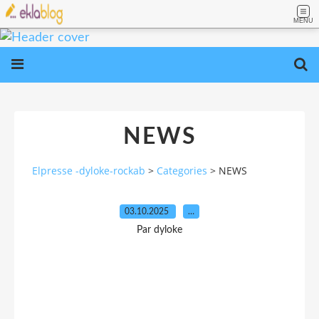
MENU
NEWS
Elpresse -dyloke-rockab
>
Categories
>
NEWS
03.10.2025
…
Par dyloke