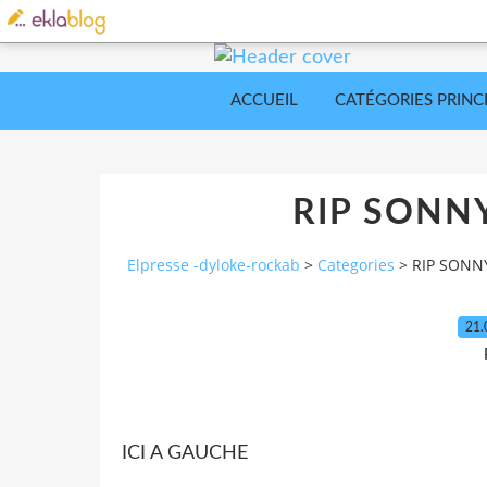
ACCUEIL
CATÉGORIES PRINC
RIP SONNY
Elpresse -dyloke-rockab
>
Categories
>
RIP SONNY
21.
ICI A GAUCHE