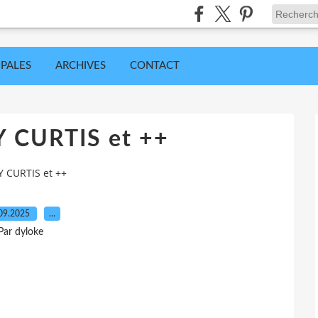
IPALES
ARCHIVES
CONTACT
 CURTIS et ++
 CURTIS et ++
09.2025
…
Par dyloke