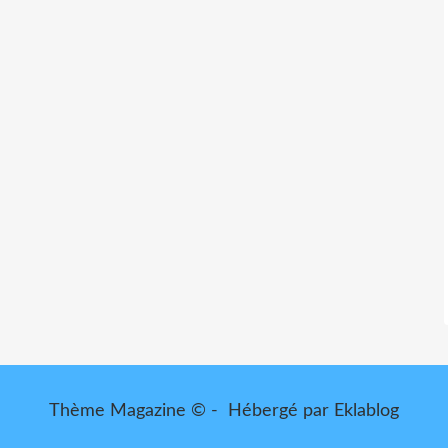
Thème Magazine © - Hébergé par
Eklablog