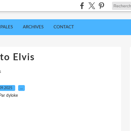
IPALES
ARCHIVES
CONTACT
to Elvis
s
09.2025
…
Par dyloke