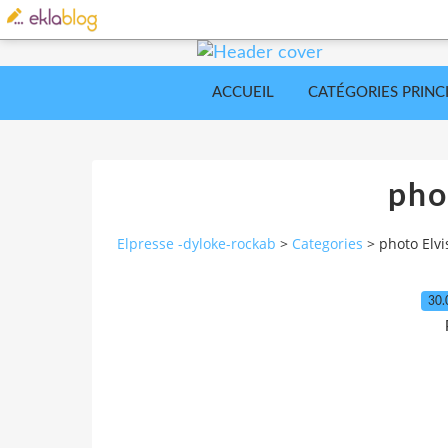
ACCUEIL
CATÉGORIES PRINC
pho
Elpresse -dyloke-rockab
>
Categories
>
photo Elvi
30.