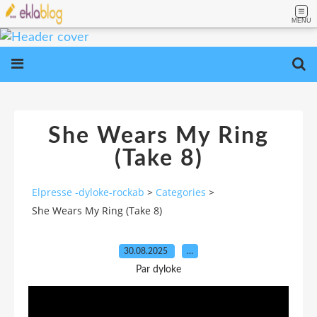
MENU
She Wears My Ring
(Take 8)
Elpresse -dyloke-rockab
>
Categories
>
She Wears My Ring (Take 8)
30.08.2025
…
Par dyloke