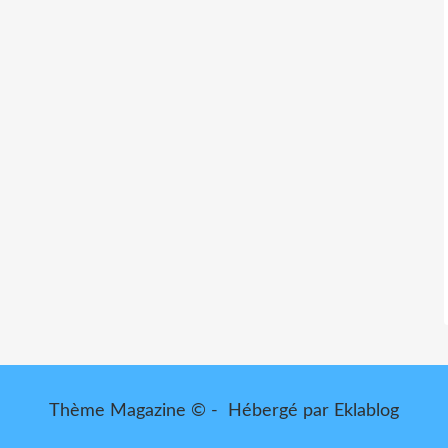
Thème Magazine © - Hébergé par
Eklablog