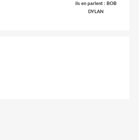
ils en parlent : BOB
DYLAN