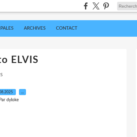
IPALES
ARCHIVES
CONTACT
to ELVIS
IS
08.2025
…
Par dyloke