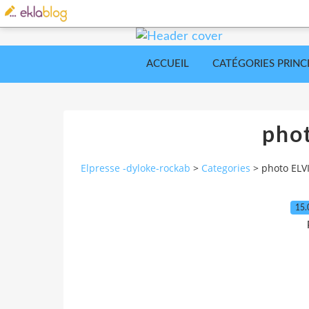
ACCUEIL
CATÉGORIES PRINC
pho
Elpresse -dyloke-rockab
>
Categories
>
photo ELV
15.