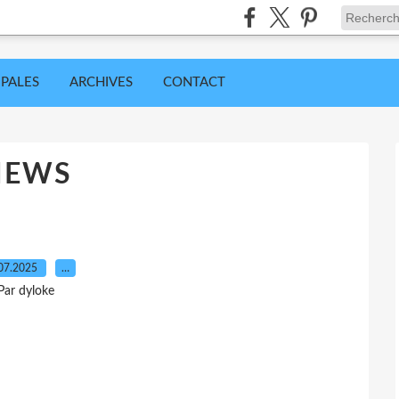
IPALES
ARCHIVES
CONTACT
NEWS
07.2025
…
Par dyloke