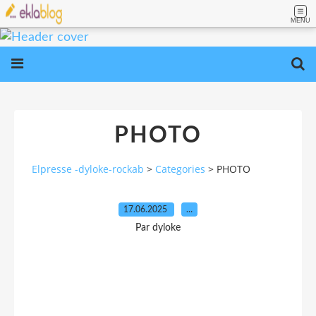
MENU
PHOTO
Elpresse -dyloke-rockab
>
Categories
>
PHOTO
17.06.2025
…
Par dyloke