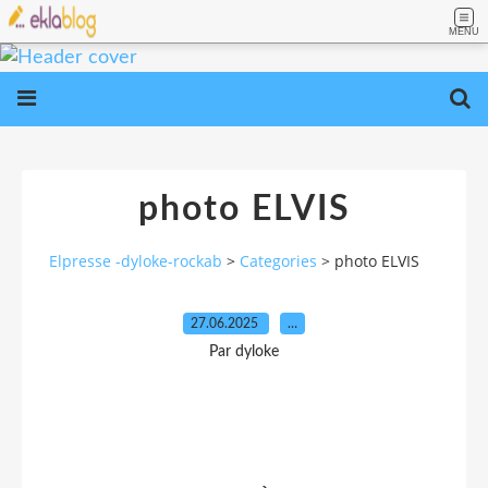
MENU
photo ELVIS
Elpresse -dyloke-rockab
>
Categories
>
photo ELVIS
27.06.2025
…
Par dyloke