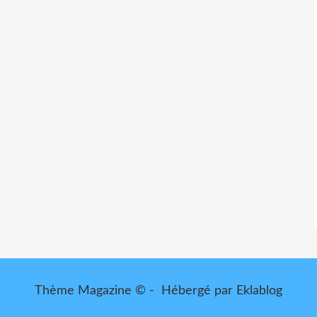
Thème Magazine © - Hébergé par
Eklablog