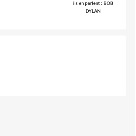
ils en parlent : BOB
DYLAN