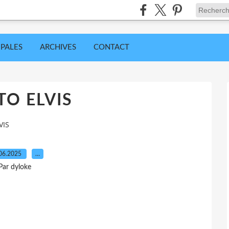
IPALES
ARCHIVES
CONTACT
O ELVIS
VIS
06.2025
…
Par dyloke