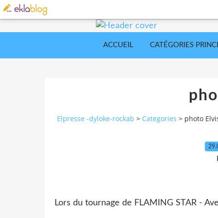
ACCUEIL
CATÉGORIES PRINC
pho
Elpresse -dyloke-rockab
>
Categories
>
photo Elvi
29.
Lors du tournage de FLAMING STAR - A