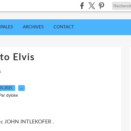
IPALES
ARCHIVES
CONTACT
to Elvis
s
05.2025
…
Par dyloke
vec JOHN INTLEKOFER .