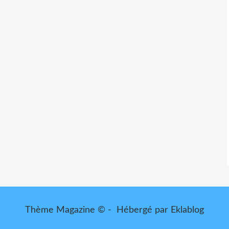
Thème Magazine © - Hébergé par
Eklablog