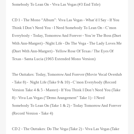
Somebody To Lean On - Viva Las Vegas (#3 End Title)
CD 1 - The Mono “Album”:
Viva Las Vegas - What’d I Say - If You
Think I Don’t Need You - I Need Somebody To Lean On - C’mon
Everybody - Today, Tomorrow And Forever - You’re The Boss (Duet
With Ann-Margret) - Night Life - Do The Vega - The Lady Loves Me
(Duet With Ann-Margret) - Yellow Rose Of Texas / The Eyes Of
Texas - Santa Lucia (1965 Extended Mono Version)
The Outtakes:
Today, Tomorrow And Forever (Movie Vocal Overdub
- Take 8) - Night Life (Take 9 & 10) - C’mon Everybody (Record
Version Take 4 & 5 - Master) - If You Think I Don’t Need You (Take
8) - Viva Las Vegas (“Demo Arangement” Take 1) - I Need
Somebody To Lean On (Take 1 & 2) - Today Tomorrow And Forever
(Record Version - Take 4)
CD 2 - The Outtakes:
Do The Vega (Take 2) - Viva Las Vegas (Take