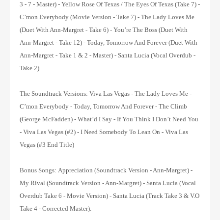
3 - 7 - Master) - Yellow Rose Of Texas / The Eyes Of Texas (Take 7) -
C’mon Everybody (Movie Version - Take 7) - The Lady Loves Me
(Duet With Ann-Margret - Take 6) - You’re The Boss (Duet With
Ann-Margret - Take 12) - Today, Tomorrow And Forever (Duet With
Ann-Margret - Take 1 & 2 - Master) - Santa Lucia (Vocal Overdub -
Take 2)
The Soundtrack Versions:
Viva Las Vegas - The Lady Loves Me -
C’mon Everybody - Today, Tomorrow And Forever - The Climb
(George McFadden) - What’d I Say - If You Think I Don’t Need You
- Viva Las Vegas (#2) - I Need Somebody To Lean On - Viva Las
Vegas (#3 End Title)
Bonus Songs: Appreciation (Soundtrack Version - Ann-Margret) -
My Rival (Soundtrack Version - Ann-Margret) - Santa Lucia (Vocal
Overdub Take 6 - Movie Version) - Santa Lucia (Track Take 3 & V.O
Take 4 - Corrected Master).