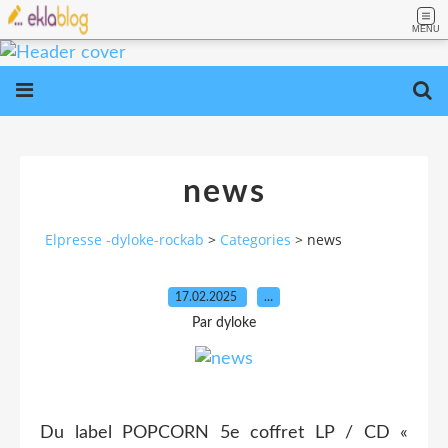
MENU
news
Elpresse -dyloke-rockab
>
Categories
>
news
17.02.2025
…
Par dyloke
Du label POPCORN 5e coffret LP / CD «