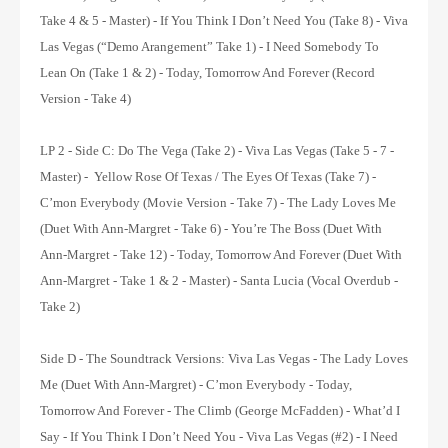
Take 4 & 5 - Master) - If You Think I Don’t Need You (Take 8) - Viva
Las Vegas (“Demo Arangement” Take 1) - I Need Somebody To
Lean On (Take 1 & 2) - Today, Tomorrow And Forever (Record
Version - Take 4)
LP 2 - Side C:
Do The Vega (Take 2) - Viva Las Vegas (Take 5 - 7 -
Master) - Yellow Rose Of Texas / The Eyes Of Texas (Take 7) -
C’mon Everybody (Movie Version - Take 7) - The Lady Loves Me
(Duet With Ann-Margret - Take 6) - You’re The Boss (Duet With
Ann-Margret - Take 12) - Today, Tomorrow And Forever (Duet With
Ann-Margret - Take 1 & 2 - Master) - Santa Lucia (Vocal Overdub -
Take 2)
Side D - The Soundtrack Versions:
Viva Las Vegas - The Lady Loves
Me (Duet With Ann-Margret) - C’mon Everybody - Today,
Tomorrow And Forever - The Climb (George McFadden) - What’d I
Say - If You Think I Don’t Need You - Viva Las Vegas (#2) - I Need