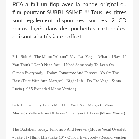
RCA a fait un flop avec la bande original du
film pourtant SUBBLISSIME !!! Tous les titres
sont également disponibles sur les 2 CD
bonus, logés dans des pochettes cartonnées,
qui sont ajoutés à ce coffret.
P 1 - Side A - The Mono "Album":
Viva Las Vegas - What’d I Say - If
You Think I Don’t Need You - I Need Somebody To Lean On -
C’mon Everybody - Today, Tomorrow And Forever - You’re The
Boss (Duet With Ann-Margret) - Night Life - Do The Vega - Santa
Lucia (1965 Extended Mono Version)
Side B:
The Lady Loves Me (Duet With Ann-Margret - Mono
Master) - Yellow Rose Of Texas / The Eyes Of Texas (Mono Master)
The Outtakes:
Today, Tomorrow And Forever (Movie Vocal Overdub
- Take 8) - Night Life (Take 10) - C’mon Everybody (Record Version