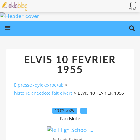
MENU
ELVIS 10 FEVRIER
1955
Elpresse -dyloke-rockab
>
histoire anecdote fait divers
>
ELVIS 10 FEVRIER 1955
10.02.2025
…
Par dyloke
le High School ...