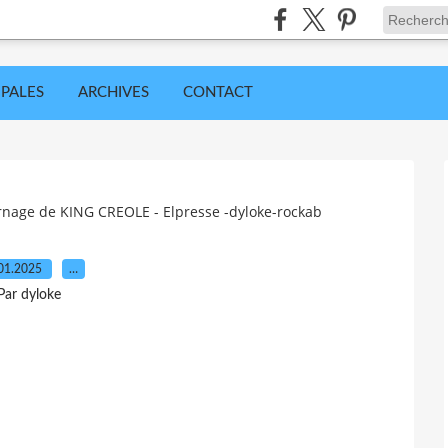
IPALES
ARCHIVES
CONTACT
urnage de KING CREOLE - Elpresse -dyloke-rockab
01.2025
…
Par dyloke