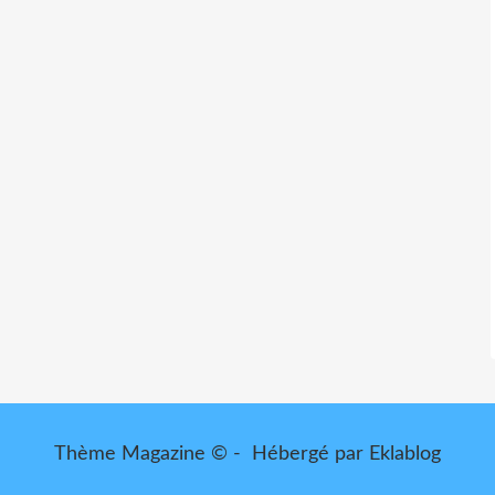
Thème Magazine © - Hébergé par
Eklablog