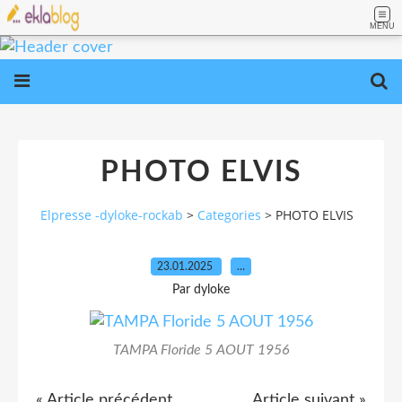
MENU
PHOTO ELVIS
Elpresse -dyloke-rockab
>
Categories
>
PHOTO ELVIS
23.01.2025
…
Par dyloke
TAMPA Floride 5 AOUT 1956
« Article précédent
Article suivant »