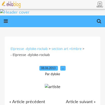
MENU
Elpresse -dyloke-rockab
>
section art +timbre
>
- Elpresse -dyloke-rockab
08.06.2013
…
Par dyloke
« Article précédent
Article suivant »