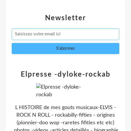
Newsletter
Elpresse -dyloke-rockab
L HISTOIRE de mes gouts musicaux-ELVIS -
ROCK N ROLL - rockabilly-fifties - origines
(pionnier-doo wop -raretes fifities etc etc)
.photos -videos -articles detaillés - biographie