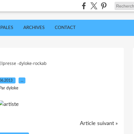
IPALES
ARCHIVES
CONTACT
 Elpresse -dyloke-rockab
06.2013
…
Par dyloke
Article suivant »