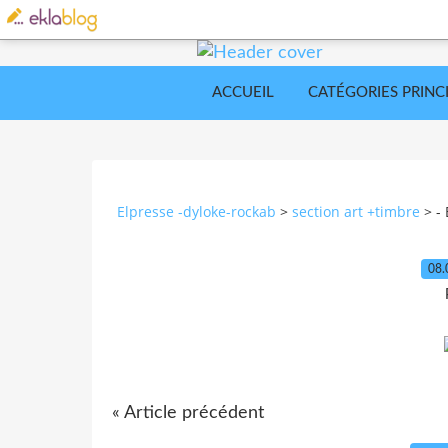
ACCUEIL
CATÉGORIES PRINC
Elpresse -dyloke-rockab
>
section art +timbre
>
-
08.
« Article précédent