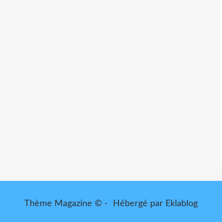
Thème Magazine © - Hébergé par
Eklablog